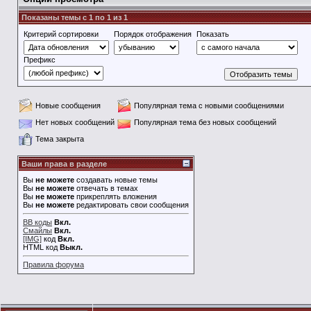
Показаны темы с 1 по 1 из 1
Критерий сортировки
Порядок отображения
Показать
Префикс
Новые сообщения
Популярная тема с новыми сообщениями
Нет новых сообщений
Популярная тема без новых сообщений
Тема закрыта
Ваши права в разделе
Вы
не можете
создавать новые темы
Вы
не можете
отвечать в темах
Вы
не можете
прикреплять вложения
Вы
не можете
редактировать свои сообщения
BB коды
Вкл.
Смайлы
Вкл.
[IMG]
код
Вкл.
HTML код
Выкл.
Правила форума