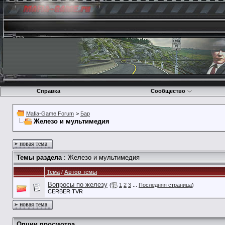
Справка
Сообщество
Mafia-Game Forum
>
Бар
Железо и мультимедия
новая тема
Темы раздела
: Железо и мультимедия
Тема
/
Автор темы
Вопросы по железу
(
1
2
3
...
Последняя страница
)
CERBER TVR
новая тема
Опции просмотра