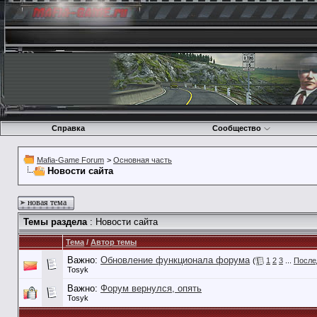
Справка
Сообщество
Mafia-Game Forum
>
Основная часть
Новости сайта
новая тема
Темы раздела
: Новости сайта
Тема
/
Автор темы
Важно:
Обновление функционала форума
(
1
2
3
...
После
Tosyk
Важно:
Форум вернулся, опять
Tosyk