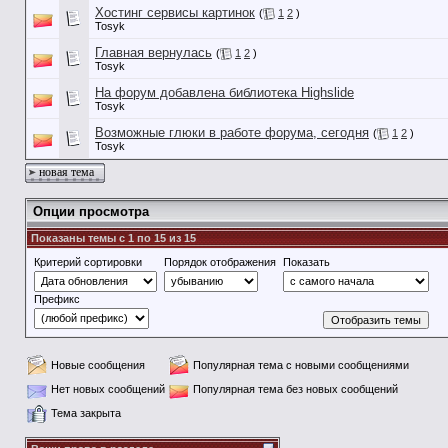
Хостинг сервисы картинок
(
1
2
)
Tosyk
Главная вернулась
(
1
2
)
Tosyk
На форум добавлена библиотека Highslide
Tosyk
Возможные глюки в работе форума, сегодня
(
1
2
)
Tosyk
новая тема
Опции просмотра
Показаны темы с 1 по 15 из 15
Критерий сортировки
Порядок отображения
Показать
Префикс
Новые сообщения
Популярная тема с новыми сообщениями
Нет новых сообщений
Популярная тема без новых сообщений
Тема закрыта