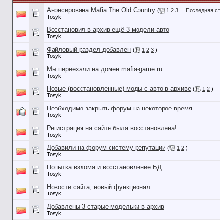
Анонсирована Mafia The Old Country
(
1
2
3
...
Последняя с
Tosyk
Восстановил в архив ещё 3 модели авто
Tosyk
Файловый раздел добавлен
(
1
2
3
)
Tosyk
Мы переехали на домен mafia-game.ru
Tosyk
Новые (восстановленные) моды с авто в архиве
(
1
2
)
Tosyk
Необходимо закрыть форум на некоторое время
Tosyk
Регистрация на сайте была восстановлена!
Tosyk
Добавили на форум систему репутации
(
1
2
)
Tosyk
Попытка взлома и восстановление БД
Tosyk
Новости сайта, новый функционал
Tosyk
Добавлены 3 старые модельки в архив
Tosyk