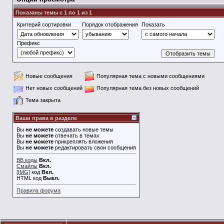
Показаны темы с 1 по 1 из 1
Критерий сортировки
Порядок отображения
Показать
Префикс
Новые сообщения
Популярная тема с новыми сообщениями
Нет новых сообщений
Популярная тема без новых сообщений
Тема закрыта
Ваши права в разделе
Вы
не можете
создавать новые темы
Вы
не можете
отвечать в темах
Вы
не можете
прикреплять вложения
Вы
не можете
редактировать свои сообщения
BB коды
Вкл.
Смайлы
Вкл.
[IMG]
код
Вкл.
HTML код
Выкл.
Правила форума