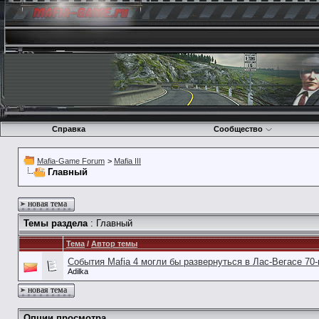
Справка
Сообщество
Mafia-Game Forum
>
Mafia III
Главный
новая тема
Темы раздела
: Главный
Тема
/
Автор темы
События Mafia 4 могли бы развернуться в Лас-Вегасе 70
Adilka
новая тема
Опции просмотра