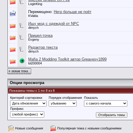
LoginKing
Перемещено:
Негр больше не поёт
KValda
Ищу мод с одеждой от NPC
dimych
Прицел-точка
Evgeny
Редактор текста
dimych
Mafia 2 Modding Toolkit автор Greavesy1899
lol200004
новая тема
Опции просмотра
Показаны темы с 1 по 8 из 8
Критерий сортировки
Порядок отображения
Показать
Префикс
Новые сообщения
Популярная тема с новыми сообщениями