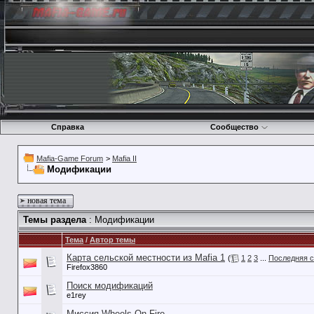
Справка
Сообщество
Mafia-Game Forum
>
Mafia II
Модификации
новая тема
Темы раздела
: Модификации
Тема
/
Автор темы
Карта сельской местности из Mafia 1
(
1
2
3
...
Последняя с
Firefox3860
Поиск модификаций
e1rey
Миссия Wheels On Fire