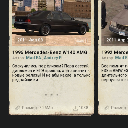
2011 Июл 08
2011 Апр 
1996 Mercedes-Benz W140 AMG S73
Mad EA
Andrey P.
Mad E
Автор:
,
Автор:
Соскучились по релизам? Пора сессий,
Все помнят 
дипломов и ЕГЭ прошла, а это значит -
E38 и BMW E3
новые релизы! И не абы какие, а только
длительного 
редчайшие и...
вернулся не с.
Mad EA
Mad EA
Andrey P.
Andrey P.
Размер: 7.26Mb
Размер:
1038