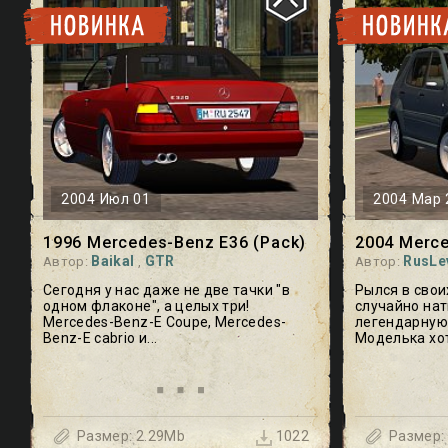
2004 Июл 01
2004 Мар 
1996 Mercedes-Benz E36 (Pack)
Baikal
GTR
RusLe
Автор:
,
Автор:
Сегодня у нас даже не две тачки "в
Рылся в свои
одном флаконе", а целых три!
случайно нат
Mercedes-Benz-E Coupe, Mercedes-
легендарную 
Benz-E cabrio и...
Моделька хот
Baikal
GTR
RusLev
Размер: 2.29Mb
Размер:
1022