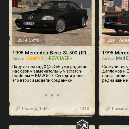
2014 Окт 01
2011 Июл 
1995 Mercedes-Benz SL500 (R129)
X@nDeR
~REVOLVER~
Mad E
Автор:
,
Автор:
Пару лет назад X@nDeR уже радовал
Соскучились 
нас своим замечательным scratch-
дипломов и Е
made`ом — BMW 507. Сегодня релиз
новые релизы
его второй модели созданной...
редчайшие и.
X@nDeR
Mad EA
~REVOLVER~
Andrey P.
Размер: 15Mb
Размер:
1318