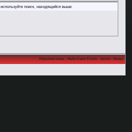
о используйте поиск, находящийся выше.
Обратная связь
-
Mafia-Game Forum
-
Архив
-
Вверх