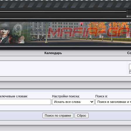
Календарь
Со
Р
 ключевым словам:
Настройки поиска:
Поиск в: