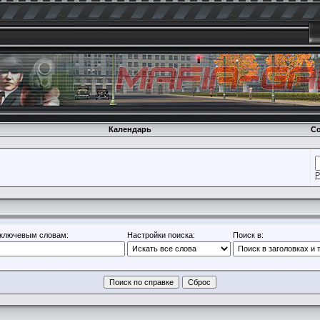
Календарь
Со
Р
 ключевым словам:
Настройки поиска:
Поиск в: