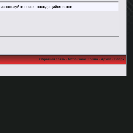
о используйте поиск, находящийся выше.
Обратная связь
-
Mafia-Game Forum
-
Архив
-
Вверх