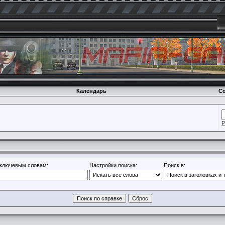
Календарь
Со
Р
 ключевым словам:
Настройки поиска:
Поиск в: