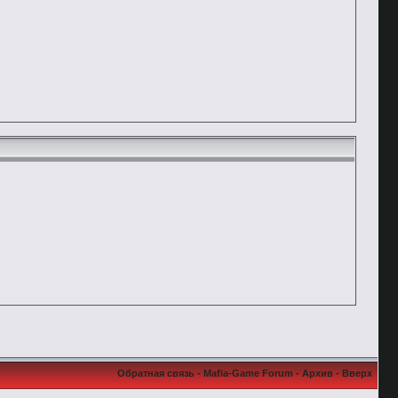
Обратная связь
-
Mafia-Game Forum
-
Архив
-
Вверх