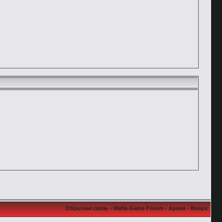
Обратная связь
-
Mafia-Game Forum
-
Архив
-
Вверх