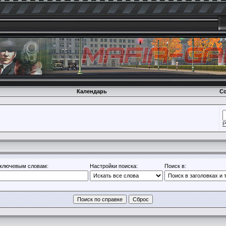
Календарь
Со
Р
 ключевым словам:
Настройки поиска:
Поиск в: