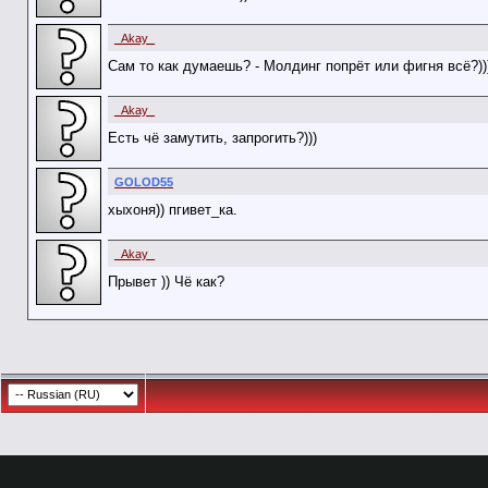
_Akay_
Сам то как думаешь? - Молдинг попрёт или фигня всё?))
_Akay_
Есть чё замутить, запрогить?)))
GOLOD55
хыхоня)) пгивет_ка.
_Akay_
Прывет )) Чё как?