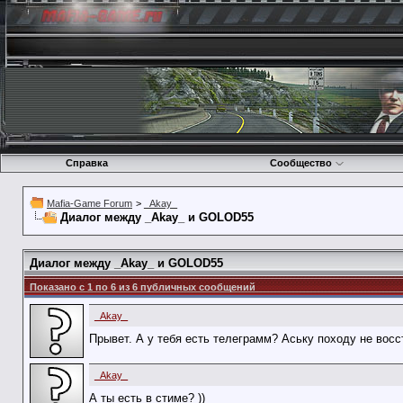
Справка
Сообщество
Mafia-Game Forum
>
_Akay_
Диалог между _Akay_ и GOLOD55
Диалог между _Akay_ и GOLOD55
Показано с 1 по
6
из
6
публичных сообщений
_Akay_
Прывет. А у тебя есть телеграмм? Аську походу не восс
_Akay_
А ты есть в стиме? ))