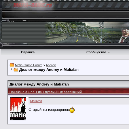
Справка
Сообщество
Mafia-Game Forum
>
Andrey
Диалог между Andrey и Mafiafan
Диалог между Andrey и Mafiafan
Показано с 1 по
1
из
1
публичных сообщений
Mafiafan
Старый ты извращенец