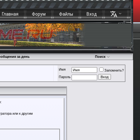
Главная
Форум
Файлы
Вход
общения за день
Поиск
Имя
Запомнить?
Пароль
:
ратора или к другим