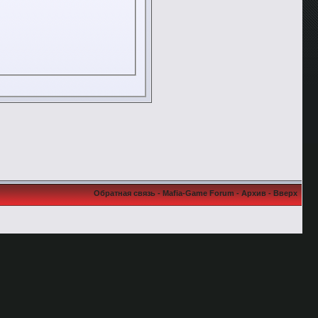
Обратная связь
-
Mafia-Game Forum
-
Архив
-
Вверх