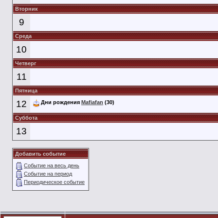
Вторник
9
Среда
10
Четверг
11
Пятница
12
Дни рождения
Mafiafan
(30)
Суббота
13
Добавить событие
Событие на весь день
Событие на период
Периодическое событие