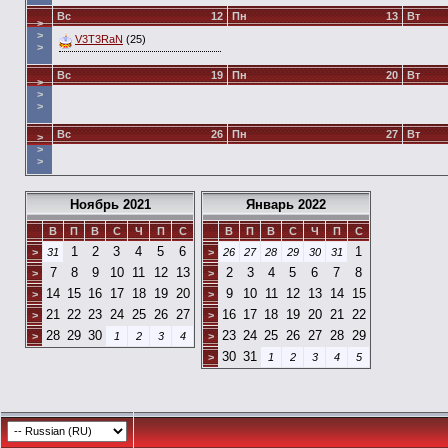
Вс
12
Пн
13
Вт
>
>
V3T3RaN
(25)
>
Вс
19
Пн
20
Вт
>
>
>
Вс
26
Пн
27
Вт
>
>
>
Ноябрь 2021
Январь 2022
В
П
В
С
Ч
П
С
В
П
В
С
Ч
П
С
1
2
3
4
5
6
1
>
31
>
26
27
28
29
30
31
7
8
9
10
11
12
13
2
3
4
5
6
7
8
>
>
14
15
16
17
18
19
20
9
10
11
12
13
14
15
>
>
21
22
23
24
25
26
27
16
17
18
19
20
21
22
>
>
28
29
30
23
24
25
26
27
28
29
>
1
2
3
4
>
30
31
>
1
2
3
4
5