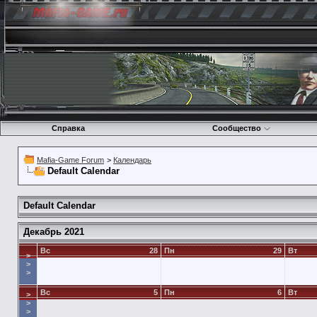
Справка
Сообщество
Mafia-Game Forum
>
Календарь
Default Calendar
Default Calendar
Декабрь 2021
Вс
28
Пн
29
Вт
>
>
>
Вс
5
Пн
6
Вт
>
>
>