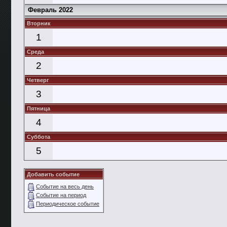
Февраль 2022
Вторник
1
Среда
2
Четверг
3
Пятница
4
Суббота
5
Добавить событие
Событие на весь день
Событие на период
Периодическое событие