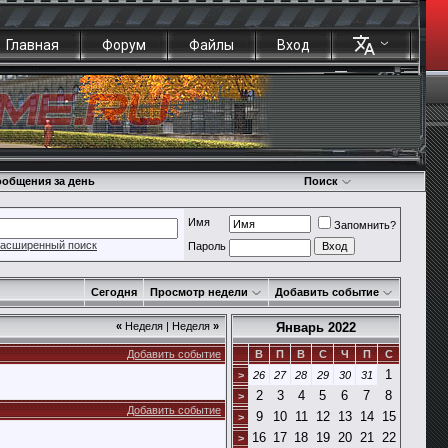
Главная
Форум
Файлы
Вход
общения за день
Поиск
Имя
Запомнить?
асширенный поиск
Пароль
Сегодня
Просмотр недели
Добавить событие
«
Неделя
|
Неделя
»
Январь 2022
Добавить событие
В
П
В
С
Ч
П
С
1
>
26
27
28
29
30
31
2
3
4
5
6
7
8
>
Добавить событие
9
10
11
12
13
14
15
>
16
17
18
19
20
21
22
>