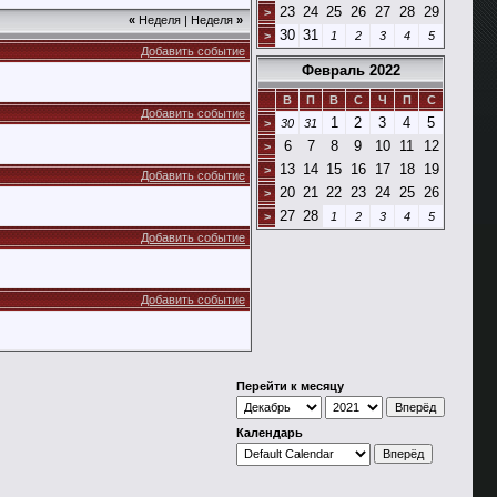
23
24
25
26
27
28
29
>
«
Неделя
|
Неделя
»
30
31
>
1
2
3
4
5
Добавить событие
Февраль 2022
В
П
В
С
Ч
П
С
Добавить событие
1
2
3
4
5
>
30
31
6
7
8
9
10
11
12
>
13
14
15
16
17
18
19
>
Добавить событие
20
21
22
23
24
25
26
>
27
28
>
1
2
3
4
5
Добавить событие
Добавить событие
Перейти к месяцу
Календарь