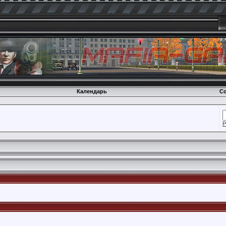
Календарь
Со
Р