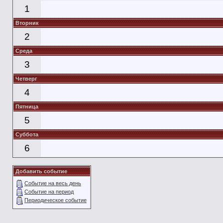
1
Вторник
2
Среда
3
Четверг
4
Пятница
5
Суббота
6
Добавить событие
Событие на весь день
Событие на период
Периодическое событие