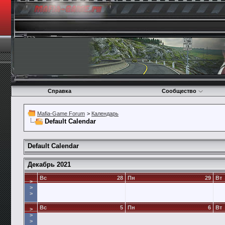
Справка
Сообщество
Mafia-Game Forum
>
Календарь
Default Calendar
Default Calendar
Декабрь 2021
Вс
28
Пн
29
Вт
>
>
>
Вс
5
Пн
6
Вт
>
>
>