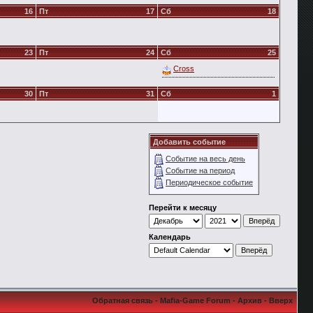
16
Пт
17
Сб
18
23
Пт
24
Сб
25
Cross
30
Пт
31
Сб
1
Добавить событие
Событие на весь день
Событие на период
Периодическое событие
Перейти к месяцу
Календарь
Обратная связь
-
Mafia-Game Forum
-
Архив
-
Вверх