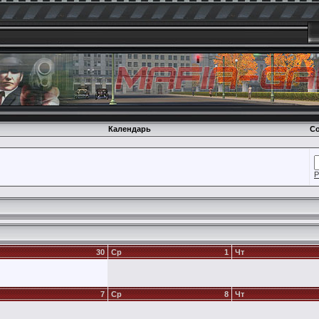
Календарь
Со
Р
30
Ср
1
Чт
7
Ср
8
Чт