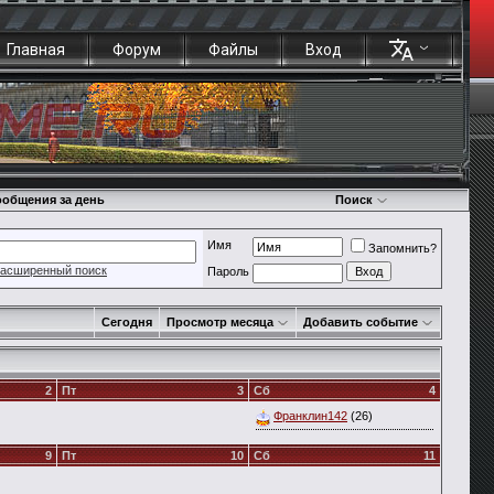
Главная
Форум
Файлы
Вход
общения за день
Поиск
Имя
Запомнить?
асширенный поиск
Пароль
Сегодня
Просмотр месяца
Добавить событие
2
Пт
3
Сб
4
Франклин142
(26)
9
Пт
10
Сб
11