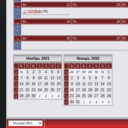
Вс
12
Пн
13
Вт
>
>
V3T3RaN
(25)
>
Вс
19
Пн
20
Вт
>
>
>
Вс
26
Пн
27
Вт
>
>
>
Ноябрь 2021
Январь 2022
В
П
В
С
Ч
П
С
В
П
В
С
Ч
П
С
1
2
3
4
5
6
1
>
31
>
26
27
28
29
30
31
7
8
9
10
11
12
13
2
3
4
5
6
7
8
>
>
14
15
16
17
18
19
20
9
10
11
12
13
14
15
>
>
21
22
23
24
25
26
27
16
17
18
19
20
21
22
>
>
28
29
30
23
24
25
26
27
28
29
>
1
2
3
4
>
30
31
>
1
2
3
4
5