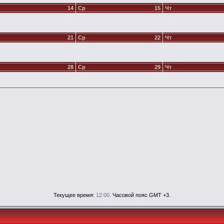
14
Ср
15
Чт
21
Ср
22
Чт
28
Ср
29
Чт
Текущее время:
12:00
. Часовой пояс GMT +3.