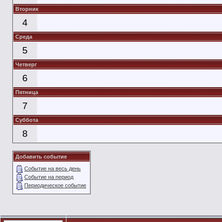
Вторник
4
Среда
5
Четверг
6
Пятница
7
Суббота
8
Добавить событие
Событие на весь день
Событие на период
Периодическое событие