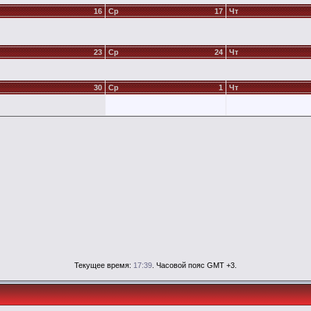
16
Ср
17
Чт
23
Ср
24
Чт
30
Ср
1
Чт
Текущее время:
17:39
. Часовой пояс GMT +3.