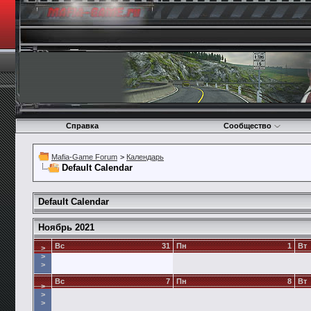
Справка
Сообщество
Mafia-Game Forum
>
Календарь
Default Calendar
Default Calendar
Ноябрь 2021
Вс
31
Пн
1
Вт
>
>
>
Вс
7
Пн
8
Вт
>
>
>