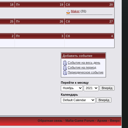
18
Пт
19
Сб
20
Maker
(31)
25
Пт
26
Сб
27
2
Пт
3
Сб
4
Добавить событие
Событие на весь день
Событие на период
Периодическое событие
Перейти к месяцу
Календарь
Обратная связь
-
Mafia-Game Forum
-
Архив
-
Вверх