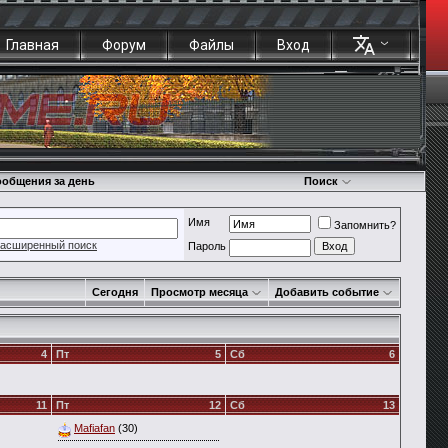
Главная
Форум
Файлы
Вход
общения за день
Поиск
Имя
Запомнить?
асширенный поиск
Пароль
Сегодня
Просмотр месяца
Добавить событие
4
Пт
5
Сб
6
11
Пт
12
Сб
13
Mafiafan
(30)