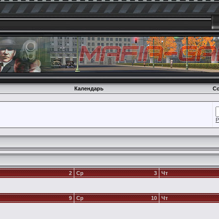
Календарь
Со
Р
2
Ср
3
Чт
9
Ср
10
Чт