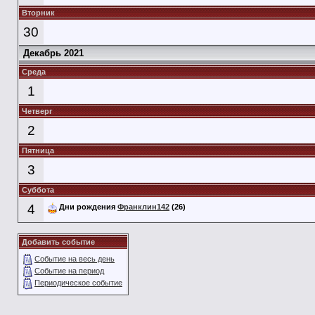
Вторник
30
Декабрь 2021
Среда
1
Четверг
2
Пятница
3
Суббота
4
Дни рождения
Франклин142
(26)
Добавить событие
Событие на весь день
Событие на период
Периодическое событие