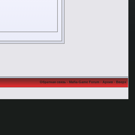
Обратная связь
-
Mafia-Game Forum
-
Архив
-
Вверх