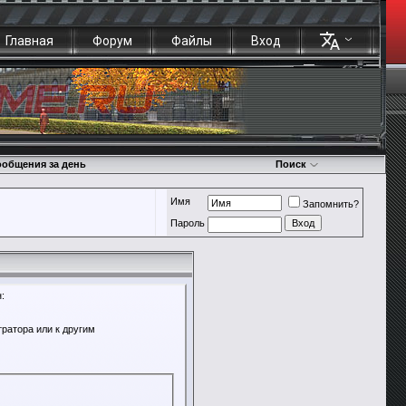
Главная
Форум
Файлы
Вход
общения за день
Поиск
Имя
Запомнить?
Пароль
:
ратора или к другим