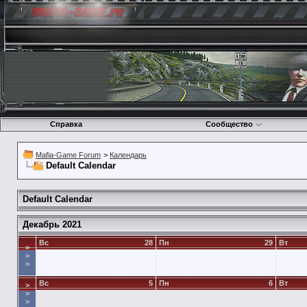
Справка
Сообщество
Mafia-Game Forum
>
Календарь
Default Calendar
Default Calendar
Декабрь 2021
Вс
28
Пн
29
Вт
>
>
>
Вс
5
Пн
6
Вт
>
>
>