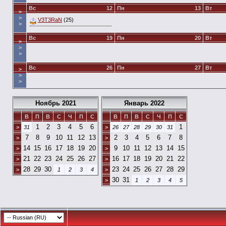
Вс
12
Пн
13
Вт
>
>
V3T3RaN
(25)
>
Вс
19
Пн
20
Вт
>
>
>
Вс
26
Пн
27
Вт
>
>
>
Ноябрь 2021
Январь 2022
В
П
В
С
Ч
П
С
В
П
В
С
Ч
П
С
1
2
3
4
5
6
1
>
31
>
26
27
28
29
30
31
7
8
9
10
11
12
13
2
3
4
5
6
7
8
>
>
14
15
16
17
18
19
20
9
10
11
12
13
14
15
>
>
21
22
23
24
25
26
27
16
17
18
19
20
21
22
>
>
28
29
30
23
24
25
26
27
28
29
>
1
2
3
4
>
30
31
>
1
2
3
4
5