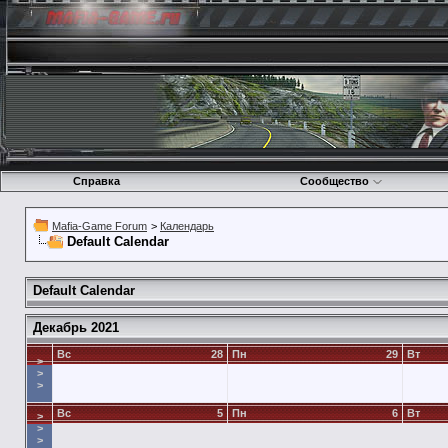
Справка
Сообщество
Mafia-Game Forum
>
Календарь
Default Calendar
Default Calendar
Декабрь 2021
Вс
28
Пн
29
Вт
>
>
>
Вс
5
Пн
6
Вт
>
>
>