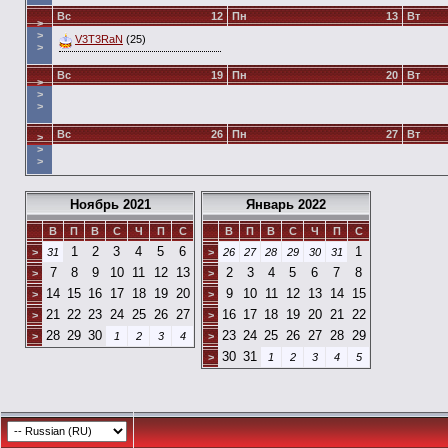
Вс
12
Пн
13
Вт
>
>
V3T3RaN
(25)
>
Вс
19
Пн
20
Вт
>
>
>
Вс
26
Пн
27
Вт
>
>
>
Ноябрь 2021
Январь 2022
В
П
В
С
Ч
П
С
В
П
В
С
Ч
П
С
1
2
3
4
5
6
1
>
31
>
26
27
28
29
30
31
7
8
9
10
11
12
13
2
3
4
5
6
7
8
>
>
14
15
16
17
18
19
20
9
10
11
12
13
14
15
>
>
21
22
23
24
25
26
27
16
17
18
19
20
21
22
>
>
28
29
30
23
24
25
26
27
28
29
>
1
2
3
4
>
30
31
>
1
2
3
4
5