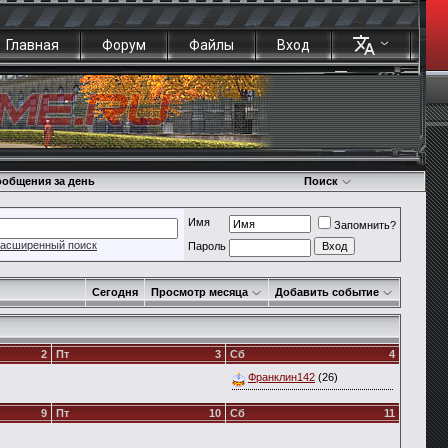
Главная
Форум
Файлы
Вход
общения за день
Поиск
Имя
Запомнить?
асширенный поиск
Пароль
Сегодня
Просмотр месяца
Добавить событие
2
Пт
3
Сб
4
Франклин142
(26)
9
Пт
10
Сб
11