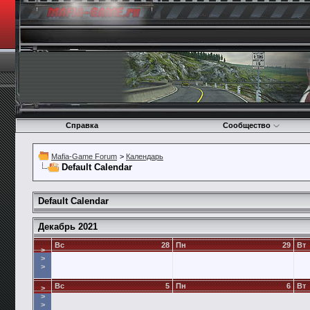
Справка
Сообщество
Mafia-Game Forum
>
Календарь
Default Calendar
Default Calendar
Декабрь 2021
Вс
28
Пн
29
Вт
>
>
>
Вс
5
Пн
6
Вт
>
>
>