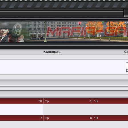
Календарь
Со
Р
30
Ср
1
Чт
7
Ср
8
Чт