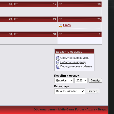
16
Пт
17
Сб
18
23
Пт
24
Сб
25
Cross
30
Пт
31
Сб
1
Добавить событие
Событие на весь день
Событие на период
Периодическое событие
Перейти к месяцу
Календарь
Обратная связь
-
Mafia-Game Forum
-
Архив
-
Вверх