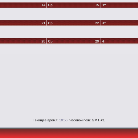
14
Ср
15
Чт
21
Ср
22
Чт
28
Ср
29
Чт
Текущее время:
10:56
. Часовой пояс GMT +3.