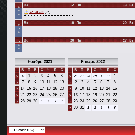
Вс
12
Пн
13
Вт
>
>
V3T3RaN
(25)
>
Вс
19
Пн
20
Вт
>
>
>
Вс
26
Пн
27
Вт
>
>
>
Ноябрь 2021
Январь 2022
В
П
В
С
Ч
П
С
В
П
В
С
Ч
П
С
1
2
3
4
5
6
1
>
31
>
26
27
28
29
30
31
7
8
9
10
11
12
13
2
3
4
5
6
7
8
>
>
14
15
16
17
18
19
20
9
10
11
12
13
14
15
>
>
21
22
23
24
25
26
27
16
17
18
19
20
21
22
>
>
28
29
30
23
24
25
26
27
28
29
>
1
2
3
4
>
30
31
>
1
2
3
4
5