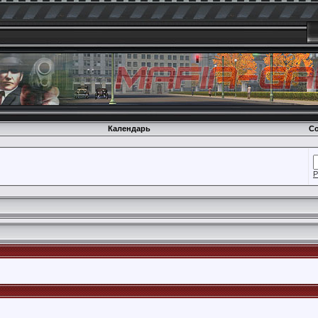
Календарь
Со
Р