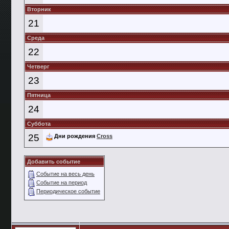
Вторник
21
Среда
22
Четверг
23
Пятница
24
Суббота
25
Дни рождения
Cross
Добавить событие
Событие на весь день
Событие на период
Периодическое событие