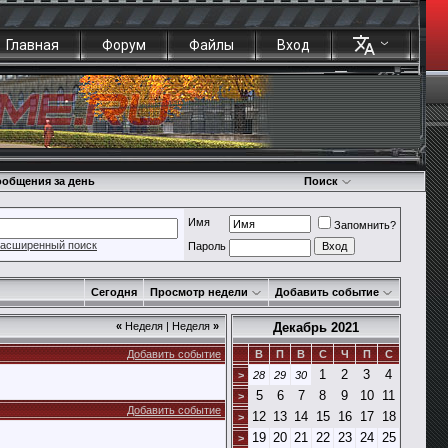
Главная
Форум
Файлы
Вход
общения за день
Поиск
Имя
Запомнить?
асширенный поиск
Пароль
Сегодня
Просмотр недели
Добавить событие
«
Неделя
|
Неделя
»
Декабрь 2021
Добавить событие
В
П
В
С
Ч
П
С
1
2
3
4
>
28
29
30
5
6
7
8
9
10
11
>
Добавить событие
12
13
14
15
16
17
18
>
19
20
21
22
23
24
25
>