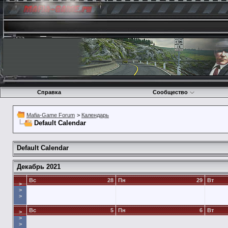
Справка
Сообщество
Mafia-Game Forum
>
Календарь
Default Calendar
Default Calendar
Декабрь 2021
Вс
28
Пн
29
Вт
>
>
>
Вс
5
Пн
6
Вт
>
>
>