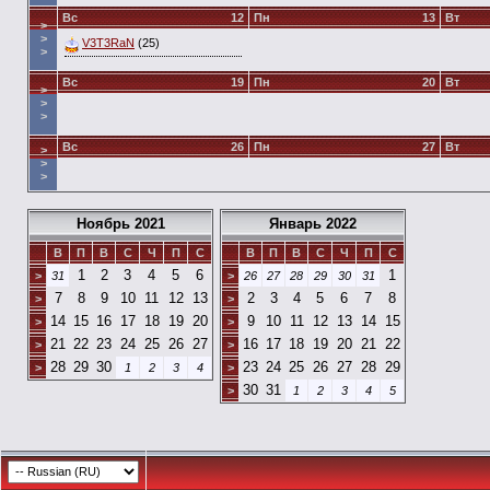
Вс
12
Пн
13
Вт
>
>
V3T3RaN
(25)
>
Вс
19
Пн
20
Вт
>
>
>
Вс
26
Пн
27
Вт
>
>
>
Ноябрь 2021
Январь 2022
В
П
В
С
Ч
П
С
В
П
В
С
Ч
П
С
1
2
3
4
5
6
1
>
31
>
26
27
28
29
30
31
7
8
9
10
11
12
13
2
3
4
5
6
7
8
>
>
14
15
16
17
18
19
20
9
10
11
12
13
14
15
>
>
21
22
23
24
25
26
27
16
17
18
19
20
21
22
>
>
28
29
30
23
24
25
26
27
28
29
>
1
2
3
4
>
30
31
>
1
2
3
4
5