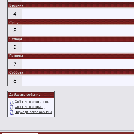
Вторник
4
Среда
5
Четверг
6
Пятница
7
Суббота
8
Добавить событие
Событие на весь день
Событие на период
Периодическое событие