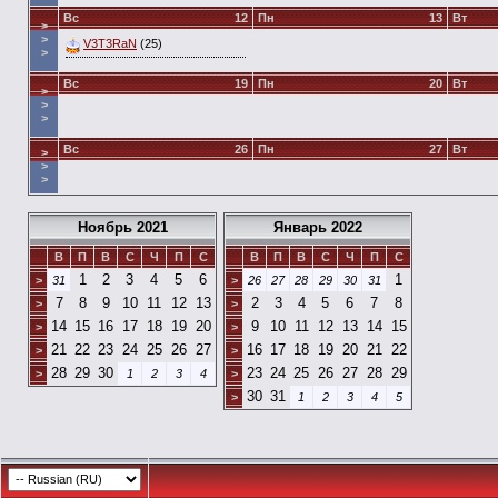
Вс
12
Пн
13
Вт
>
>
V3T3RaN
(25)
>
Вс
19
Пн
20
Вт
>
>
>
Вс
26
Пн
27
Вт
>
>
>
Ноябрь 2021
Январь 2022
В
П
В
С
Ч
П
С
В
П
В
С
Ч
П
С
1
2
3
4
5
6
1
>
31
>
26
27
28
29
30
31
7
8
9
10
11
12
13
2
3
4
5
6
7
8
>
>
14
15
16
17
18
19
20
9
10
11
12
13
14
15
>
>
21
22
23
24
25
26
27
16
17
18
19
20
21
22
>
>
28
29
30
23
24
25
26
27
28
29
>
1
2
3
4
>
30
31
>
1
2
3
4
5