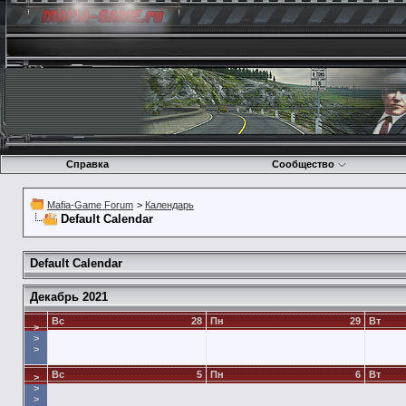
Справка
Сообщество
Mafia-Game Forum
>
Календарь
Default Calendar
Default Calendar
Декабрь 2021
Вс
28
Пн
29
Вт
>
>
>
Вс
5
Пн
6
Вт
>
>
>