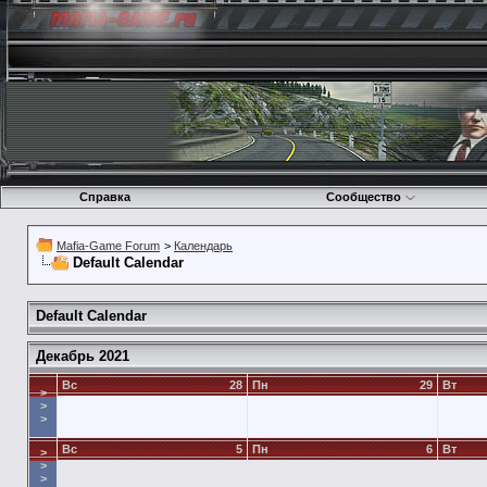
Справка
Сообщество
Mafia-Game Forum
>
Календарь
Default Calendar
Default Calendar
Декабрь 2021
Вс
28
Пн
29
Вт
>
>
>
Вс
5
Пн
6
Вт
>
>
>