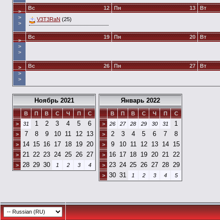
Вс
12
Пн
13
Вт
>
>
V3T3RaN
(25)
>
Вс
19
Пн
20
Вт
>
>
>
Вс
26
Пн
27
Вт
>
>
>
Ноябрь 2021
Январь 2022
В
П
В
С
Ч
П
С
В
П
В
С
Ч
П
С
1
2
3
4
5
6
1
>
31
>
26
27
28
29
30
31
7
8
9
10
11
12
13
2
3
4
5
6
7
8
>
>
14
15
16
17
18
19
20
9
10
11
12
13
14
15
>
>
21
22
23
24
25
26
27
16
17
18
19
20
21
22
>
>
28
29
30
23
24
25
26
27
28
29
>
1
2
3
4
>
30
31
>
1
2
3
4
5