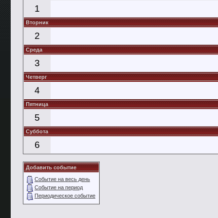
1
Вторник
2
Среда
3
Четверг
4
Пятница
5
Суббота
6
Добавить событие
Событие на весь день
Событие на период
Периодическое событие