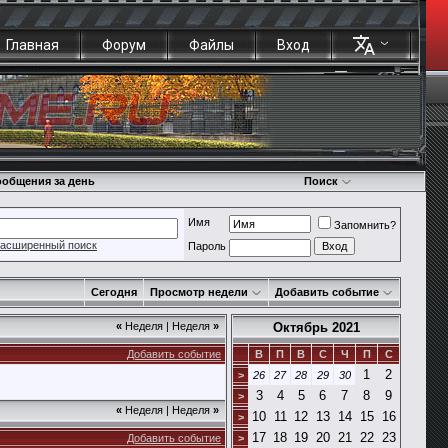
Главная
Форум
Файлы
Вход
общения за день
Поиск
Имя
Запомнить?
асширенный поиск
Пароль
Сегодня
Просмотр недели
Добавить событие
«
Неделя
|
Неделя
»
Октябрь 2021
Добавить событие
В
П
В
С
Ч
П
С
1
2
>
26
27
28
29
30
3
4
5
6
7
8
9
>
«
Неделя
|
Неделя
»
10
11
12
13
14
15
16
>
17
18
19
20
21
22
23
Добавить событие
>