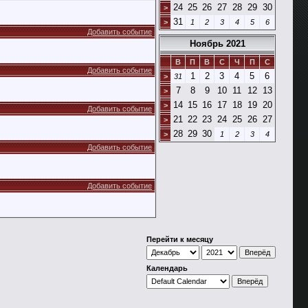
24
25
26
27
28
29
30
>
31
>
1
2
3
4
5
6
Добавить событие
Ноябрь 2021
В
П
В
С
Ч
П
С
Добавить событие
1
2
3
4
5
6
>
31
7
8
9
10
11
12
13
>
14
15
16
17
18
19
20
>
Добавить событие
21
22
23
24
25
26
27
>
28
29
30
>
1
2
3
4
Добавить событие
Добавить событие
Перейти к месяцу
Календарь