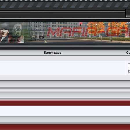
Календарь
Со
Р