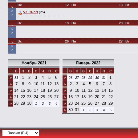
Вс
12
Пн
13
Вт
>
>
V3T3RaN
(25)
>
Вс
19
Пн
20
Вт
>
>
>
Вс
26
Пн
27
Вт
>
>
>
Ноябрь 2021
Январь 2022
В
П
В
С
Ч
П
С
В
П
В
С
Ч
П
С
1
2
3
4
5
6
1
>
31
>
26
27
28
29
30
31
7
8
9
10
11
12
13
2
3
4
5
6
7
8
>
>
14
15
16
17
18
19
20
9
10
11
12
13
14
15
>
>
21
22
23
24
25
26
27
16
17
18
19
20
21
22
>
>
28
29
30
23
24
25
26
27
28
29
>
1
2
3
4
>
30
31
>
1
2
3
4
5