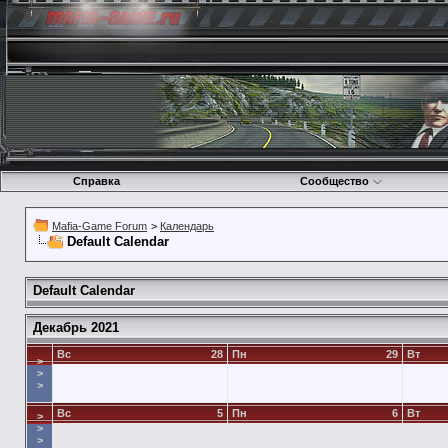
Справка
Сообщество
Mafia-Game Forum
>
Календарь
Default Calendar
Default Calendar
Декабрь 2021
Вс
28
Пн
29
Вт
>
>
>
Вс
5
Пн
6
Вт
>
>
>