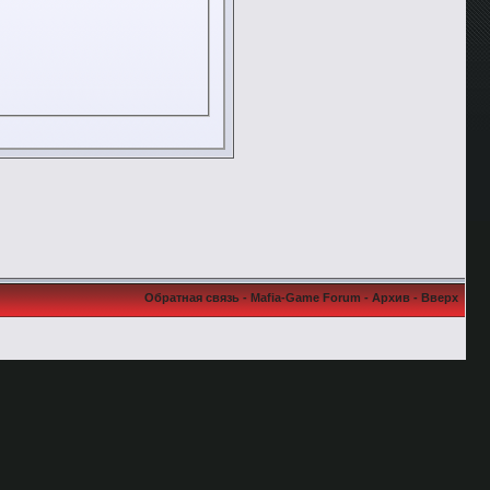
Обратная связь
-
Mafia-Game Forum
-
Архив
-
Вверх