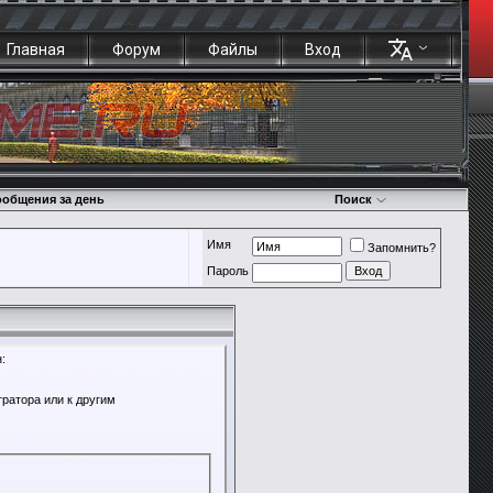
Главная
Форум
Файлы
Вход
общения за день
Поиск
Имя
Запомнить?
Пароль
:
ратора или к другим