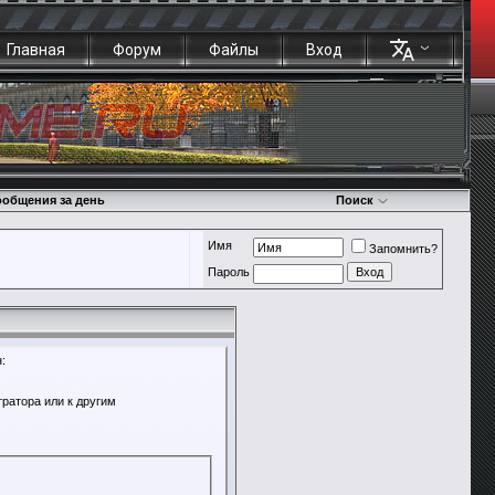
Главная
Форум
Файлы
Вход
общения за день
Поиск
Имя
Запомнить?
Пароль
:
ратора или к другим