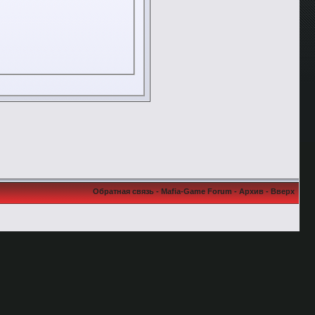
Обратная связь
-
Mafia-Game Forum
-
Архив
-
Вверх