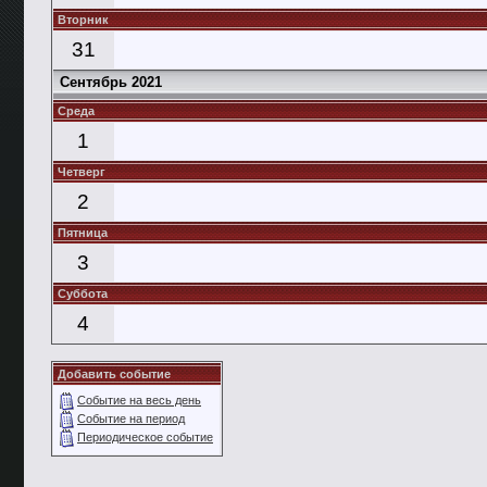
Вторник
31
Сентябрь 2021
Среда
1
Четверг
2
Пятница
3
Суббота
4
Добавить событие
Событие на весь день
Событие на период
Периодическое событие