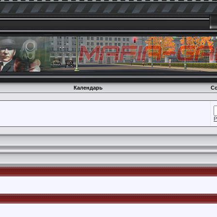
Календарь
Со
Р