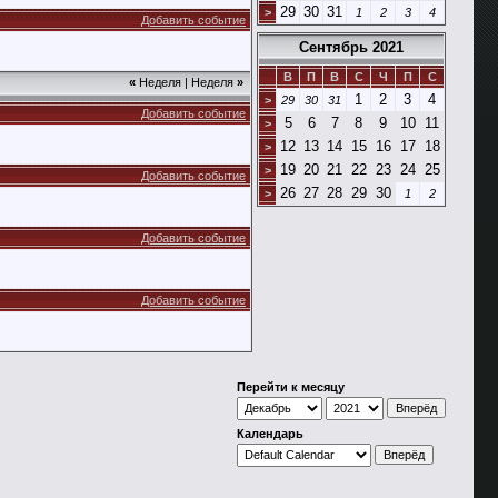
29
30
31
>
1
2
3
4
Добавить событие
Сентябрь 2021
В
П
В
С
Ч
П
С
«
Неделя
|
Неделя
»
1
2
3
4
>
29
30
31
Добавить событие
5
6
7
8
9
10
11
>
12
13
14
15
16
17
18
>
19
20
21
22
23
24
25
>
Добавить событие
26
27
28
29
30
>
1
2
Добавить событие
Добавить событие
Перейти к месяцу
Календарь