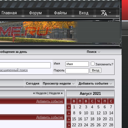
Главная
Форум
Файлы
Вход
общения за день
Поиск
Имя
Запомнить?
асширенный поиск
Пароль
Сегодня
Просмотр недели
Добавить событие
«
Неделя
|
Неделя
»
Август 2021
Добавить событие
В
П
В
С
Ч
П
С
1
2
3
4
5
6
7
>
8
9
10
11
12
13
14
>
Добавить событие
15
16
17
18
19
20
21
>
22
23
24
25
26
27
28
>