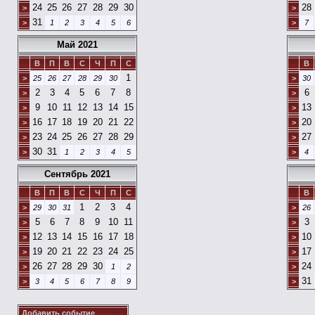
24
25
26
27
28
29
30
28
>
>
31
>
1
2
3
4
5
6
>
7
Май 2021
В
П
В
С
Ч
П
С
В
1
>
25
26
27
28
29
30
>
30
2
3
4
5
6
7
8
6
>
>
9
10
11
12
13
14
15
13
>
>
16
17
18
19
20
21
22
20
>
>
23
24
25
26
27
28
29
27
>
>
30
31
>
1
2
3
4
5
>
4
Сентябрь 2021
В
П
В
С
Ч
П
С
В
1
2
3
4
>
29
30
31
>
26
5
6
7
8
9
10
11
3
>
>
12
13
14
15
16
17
18
10
>
>
19
20
21
22
23
24
25
17
>
>
26
27
28
29
30
24
>
1
2
>
31
>
3
4
5
6
7
8
9
>
Добавить событие