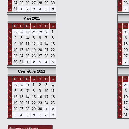
24
25
26
27
28
29
30
28
>
>
31
>
1
2
3
4
5
6
>
7
Май 2021
В
П
В
С
Ч
П
С
В
1
>
25
26
27
28
29
30
>
30
2
3
4
5
6
7
8
6
>
>
9
10
11
12
13
14
15
13
>
>
16
17
18
19
20
21
22
20
>
>
23
24
25
26
27
28
29
27
>
>
30
31
>
1
2
3
4
5
>
4
Сентябрь 2021
В
П
В
С
Ч
П
С
В
1
2
3
4
>
29
30
31
>
26
5
6
7
8
9
10
11
3
>
>
12
13
14
15
16
17
18
10
>
>
19
20
21
22
23
24
25
17
>
>
26
27
28
29
30
24
>
1
2
>
31
>
3
4
5
6
7
8
9
>
Добавить событие