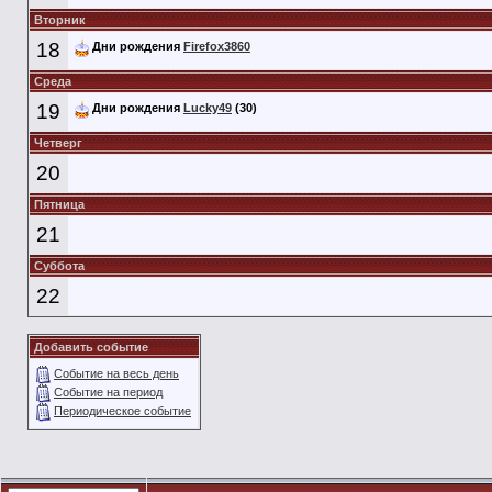
Вторник
18
Дни рождения
Firefox3860
Среда
19
Дни рождения
Lucky49
(30)
Четверг
20
Пятница
21
Суббота
22
Добавить событие
Событие на весь день
Событие на период
Периодическое событие