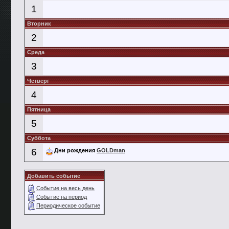
1
Вторник
2
Среда
3
Четверг
4
Пятница
5
Суббота
6
Дни рождения
GOLDman
Добавить событие
Событие на весь день
Событие на период
Периодическое событие