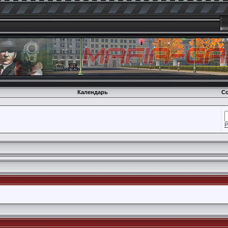
Календарь
Со
Р