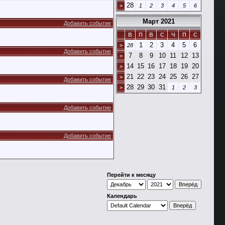
28
>
1
2
3
4
5
6
Март 2021
Добавить событие
В
П
В
С
Ч
П
С
1
2
3
4
5
6
>
28
Добавить событие
7
8
9
10
11
12
13
>
14
15
16
17
18
19
20
>
21
22
23
24
25
26
27
>
Добавить событие
28
29
30
31
>
1
2
3
Добавить событие
Добавить событие
Перейти к месяцу
Календарь