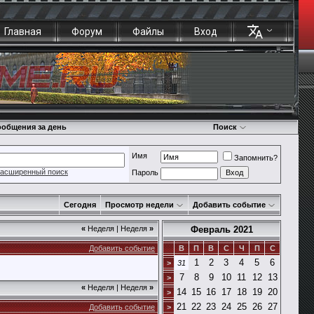
Главная
Форум
Файлы
Вход
общения за день
Поиск
Имя
Запомнить?
асширенный поиск
Пароль
Сегодня
Просмотр недели
Добавить событие
«
Неделя
|
Неделя
»
Февраль 2021
Добавить событие
В
П
В
С
Ч
П
С
1
2
3
4
5
6
>
31
7
8
9
10
11
12
13
>
«
Неделя
|
Неделя
»
14
15
16
17
18
19
20
>
21
22
23
24
25
26
27
Добавить событие
>