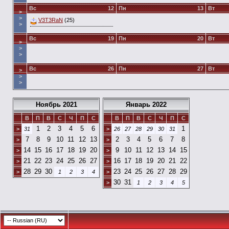
Вс
12
Пн
13
Вт
>
>
V3T3RaN
(25)
>
Вс
19
Пн
20
Вт
>
>
>
Вс
26
Пн
27
Вт
>
>
>
Ноябрь 2021
Январь 2022
В
П
В
С
Ч
П
С
В
П
В
С
Ч
П
С
1
2
3
4
5
6
1
>
31
>
26
27
28
29
30
31
7
8
9
10
11
12
13
2
3
4
5
6
7
8
>
>
14
15
16
17
18
19
20
9
10
11
12
13
14
15
>
>
21
22
23
24
25
26
27
16
17
18
19
20
21
22
>
>
28
29
30
23
24
25
26
27
28
29
>
1
2
3
4
>
30
31
>
1
2
3
4
5