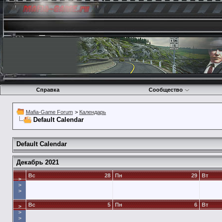
Справка
Сообщество
Mafia-Game Forum
>
Календарь
Default Calendar
Default Calendar
Декабрь 2021
Вс
28
Пн
29
Вт
>
>
>
Вс
5
Пн
6
Вт
>
>
>