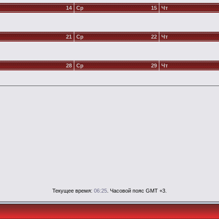
14
Ср
15
Чт
21
Ср
22
Чт
28
Ср
29
Чт
Текущее время:
06:25
. Часовой пояс GMT +3.