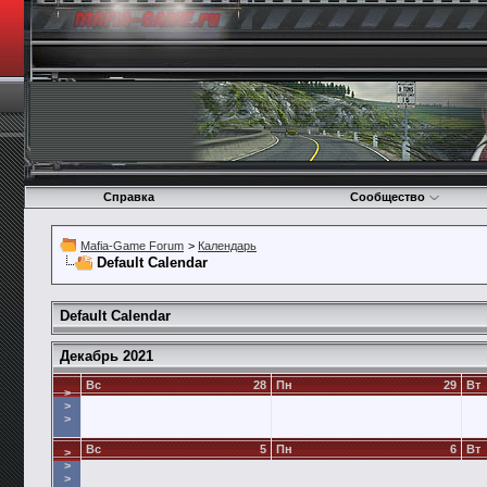
Справка
Сообщество
Mafia-Game Forum
>
Календарь
Default Calendar
Default Calendar
Декабрь 2021
Вс
28
Пн
29
Вт
>
>
>
Вс
5
Пн
6
Вт
>
>
>