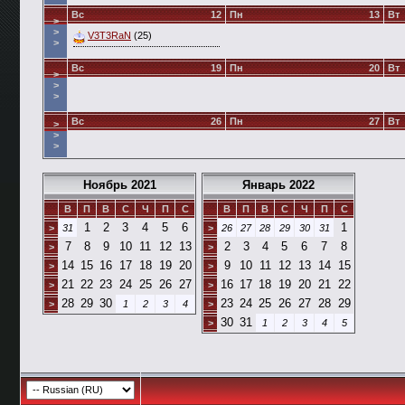
Вс
12
Пн
13
Вт
>
>
V3T3RaN
(25)
>
Вс
19
Пн
20
Вт
>
>
>
Вс
26
Пн
27
Вт
>
>
>
Ноябрь 2021
Январь 2022
В
П
В
С
Ч
П
С
В
П
В
С
Ч
П
С
1
2
3
4
5
6
1
>
31
>
26
27
28
29
30
31
7
8
9
10
11
12
13
2
3
4
5
6
7
8
>
>
14
15
16
17
18
19
20
9
10
11
12
13
14
15
>
>
21
22
23
24
25
26
27
16
17
18
19
20
21
22
>
>
28
29
30
23
24
25
26
27
28
29
>
1
2
3
4
>
30
31
>
1
2
3
4
5