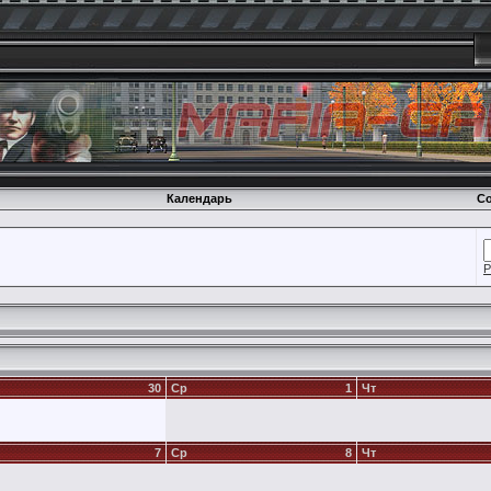
Календарь
Со
Р
30
Ср
1
Чт
7
Ср
8
Чт