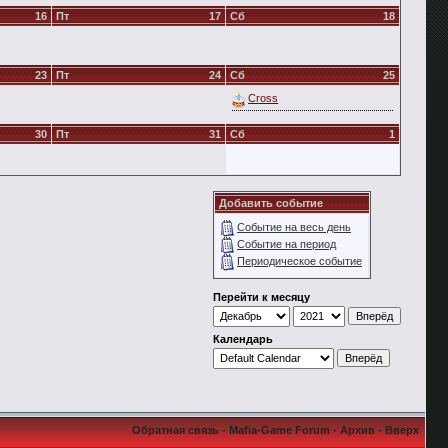
16
Пт
17
Сб
18
23
Пт
24
Сб
25
Cross
30
Пт
31
Сб
1
Добавить событие
Событие на весь день
Событие на период
Периодическое событие
Перейти к месяцу
Календарь
Обратная связь
-
Mafia-Game Forum
-
Архив
-
Вверх