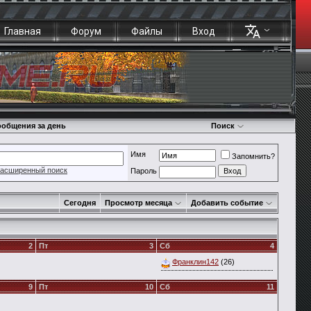
Главная
Форум
Файлы
Вход
общения за день
Поиск
Имя
Запомнить?
асширенный поиск
Пароль
Сегодня
Просмотр месяца
Добавить событие
2
Пт
3
Сб
4
Франклин142
(26)
9
Пт
10
Сб
11