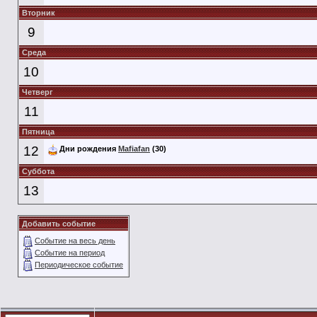
Вторник
9
Среда
10
Четверг
11
Пятница
12
Дни рождения
Mafiafan
(30)
Суббота
13
Добавить событие
Событие на весь день
Событие на период
Периодическое событие