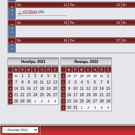
Вс
12
Пн
13
Вт
>
>
V3T3RaN
(25)
>
Вс
19
Пн
20
Вт
>
>
>
Вс
26
Пн
27
Вт
>
>
>
Ноябрь 2021
Январь 2022
В
П
В
С
Ч
П
С
В
П
В
С
Ч
П
С
1
2
3
4
5
6
1
>
31
>
26
27
28
29
30
31
7
8
9
10
11
12
13
2
3
4
5
6
7
8
>
>
14
15
16
17
18
19
20
9
10
11
12
13
14
15
>
>
21
22
23
24
25
26
27
16
17
18
19
20
21
22
>
>
28
29
30
23
24
25
26
27
28
29
>
1
2
3
4
>
30
31
>
1
2
3
4
5