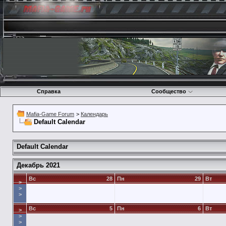
Справка
Сообщество
Mafia-Game Forum
>
Календарь
Default Calendar
Default Calendar
Декабрь 2021
Вс
28
Пн
29
Вт
>
>
>
Вс
5
Пн
6
Вт
>
>
>