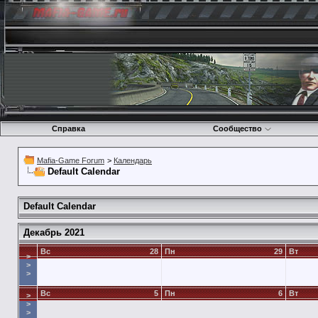
Справка
Сообщество
Mafia-Game Forum
>
Календарь
Default Calendar
Default Calendar
Декабрь 2021
Вс
28
Пн
29
Вт
>
>
>
Вс
5
Пн
6
Вт
>
>
>