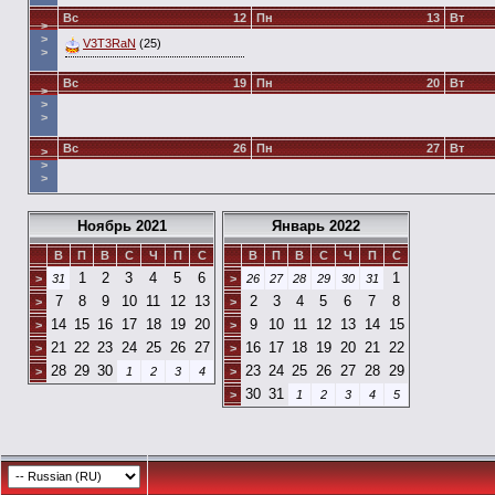
Вс
12
Пн
13
Вт
>
>
V3T3RaN
(25)
>
Вс
19
Пн
20
Вт
>
>
>
Вс
26
Пн
27
Вт
>
>
>
Ноябрь 2021
Январь 2022
В
П
В
С
Ч
П
С
В
П
В
С
Ч
П
С
1
2
3
4
5
6
1
>
31
>
26
27
28
29
30
31
7
8
9
10
11
12
13
2
3
4
5
6
7
8
>
>
14
15
16
17
18
19
20
9
10
11
12
13
14
15
>
>
21
22
23
24
25
26
27
16
17
18
19
20
21
22
>
>
28
29
30
23
24
25
26
27
28
29
>
1
2
3
4
>
30
31
>
1
2
3
4
5