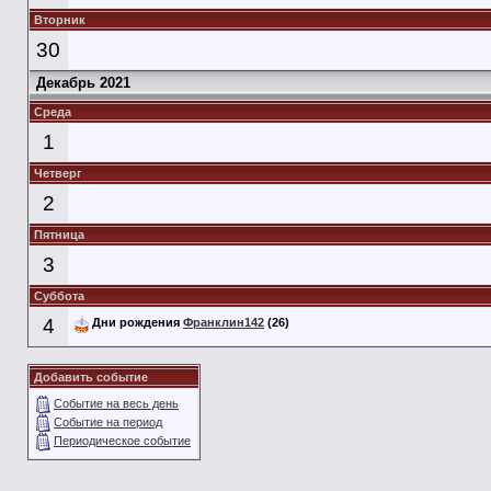
Вторник
30
Декабрь 2021
Среда
1
Четверг
2
Пятница
3
Суббота
4
Дни рождения
Франклин142
(26)
Добавить событие
Событие на весь день
Событие на период
Периодическое событие