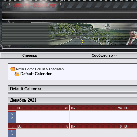
Справка
Сообщество
Mafia-Game Forum
>
Календарь
Default Calendar
Default Calendar
Декабрь 2021
Вс
28
Пн
29
Вт
>
>
>
Вс
5
Пн
6
Вт
>
>
>