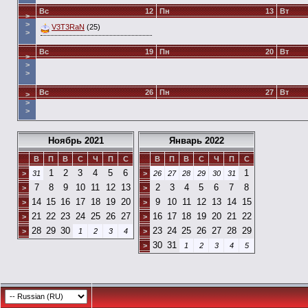
Вс
12
Пн
13
Вт
>
>
V3T3RaN
(25)
>
Вс
19
Пн
20
Вт
>
>
>
Вс
26
Пн
27
Вт
>
>
>
Ноябрь 2021
Январь 2022
В
П
В
С
Ч
П
С
В
П
В
С
Ч
П
С
1
2
3
4
5
6
1
>
31
>
26
27
28
29
30
31
7
8
9
10
11
12
13
2
3
4
5
6
7
8
>
>
14
15
16
17
18
19
20
9
10
11
12
13
14
15
>
>
21
22
23
24
25
26
27
16
17
18
19
20
21
22
>
>
28
29
30
23
24
25
26
27
28
29
>
1
2
3
4
>
30
31
>
1
2
3
4
5