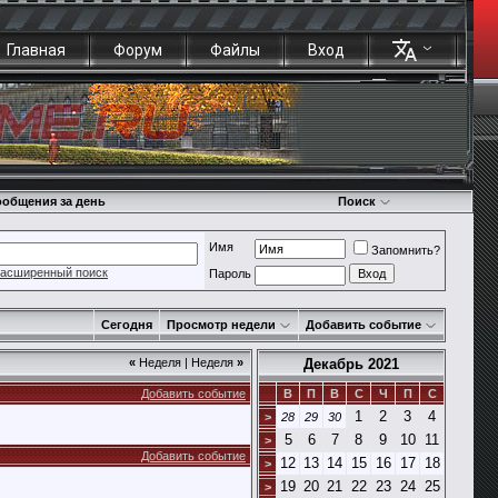
Главная
Форум
Файлы
Вход
общения за день
Поиск
Имя
Запомнить?
асширенный поиск
Пароль
Сегодня
Просмотр недели
Добавить событие
«
Неделя
|
Неделя
»
Декабрь 2021
Добавить событие
В
П
В
С
Ч
П
С
1
2
3
4
>
28
29
30
5
6
7
8
9
10
11
>
Добавить событие
12
13
14
15
16
17
18
>
19
20
21
22
23
24
25
>