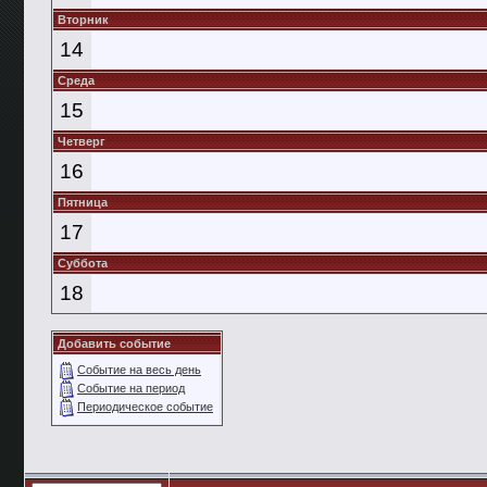
Вторник
14
Среда
15
Четверг
16
Пятница
17
Суббота
18
Добавить событие
Событие на весь день
Событие на период
Периодическое событие