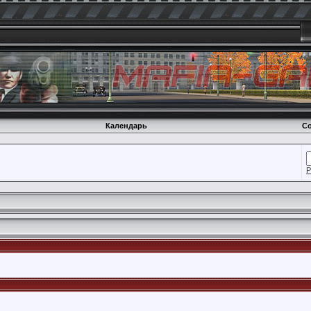
Календарь
Со
Р