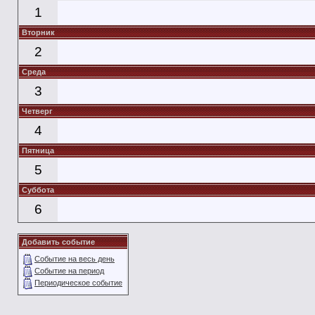
1
Вторник
2
Среда
3
Четверг
4
Пятница
5
Суббота
6
Добавить событие
Событие на весь день
Событие на период
Периодическое событие