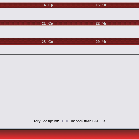
14
Ср
15
Чт
21
Ср
22
Чт
28
Ср
29
Чт
Текущее время:
11:10
. Часовой пояс GMT +3.