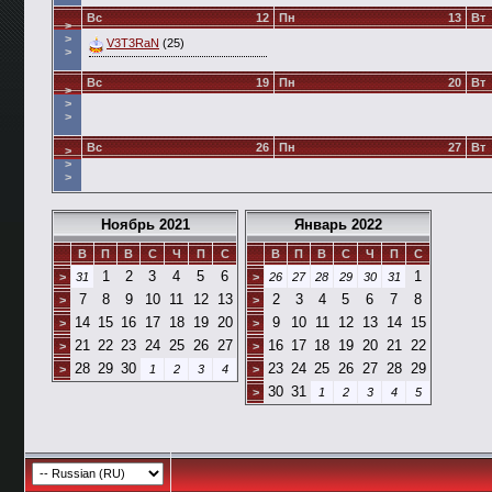
Вс
12
Пн
13
Вт
>
>
V3T3RaN
(25)
>
Вс
19
Пн
20
Вт
>
>
>
Вс
26
Пн
27
Вт
>
>
>
Ноябрь 2021
Январь 2022
В
П
В
С
Ч
П
С
В
П
В
С
Ч
П
С
1
2
3
4
5
6
1
>
31
>
26
27
28
29
30
31
7
8
9
10
11
12
13
2
3
4
5
6
7
8
>
>
14
15
16
17
18
19
20
9
10
11
12
13
14
15
>
>
21
22
23
24
25
26
27
16
17
18
19
20
21
22
>
>
28
29
30
23
24
25
26
27
28
29
>
1
2
3
4
>
30
31
>
1
2
3
4
5