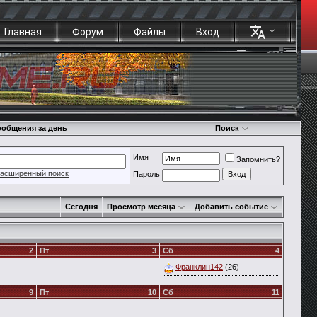
Главная
Форум
Файлы
Вход
общения за день
Поиск
Имя
Запомнить?
асширенный поиск
Пароль
Сегодня
Просмотр месяца
Добавить событие
2
Пт
3
Сб
4
Франклин142
(26)
9
Пт
10
Сб
11