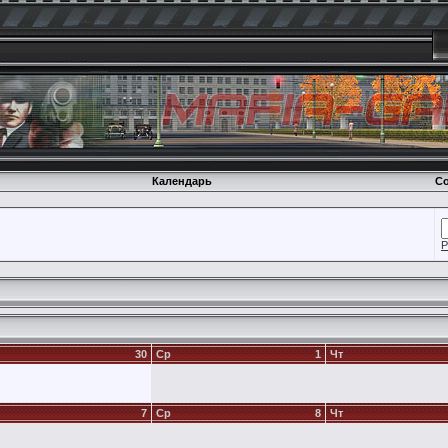
Календарь
Со
Р
30
Ср
1
Чт
7
Ср
8
Чт