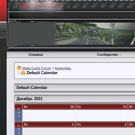
Справка
Сообщество
Mafia-Game Forum
>
Календарь
Default Calendar
Default Calendar
Декабрь 2021
Вс
28
Пн
29
Вт
>
>
>
Вс
5
Пн
6
Вт
>
>
>