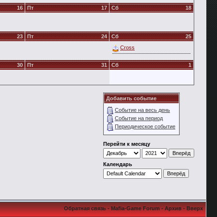
16
Пт
17
Сб
18
23
Пт
24
Сб
25
Cross
30
Пт
31
Сб
1
Добавить событие
Событие на весь день
Событие на период
Периодическое событие
Перейти к месяцу
Календарь
Обратная связь
-
Mafia-Game Forum
-
Архив
-
Вверх