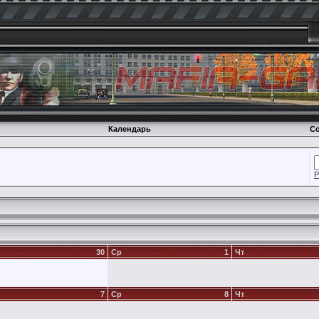
Календарь
Со
Р
30
Ср
1
Чт
7
Ср
8
Чт