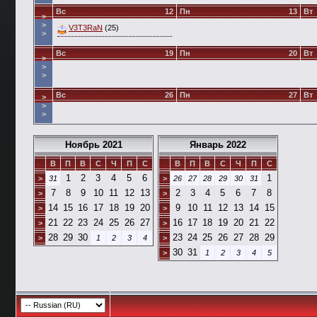
Вс
12
Пн
13
Вт
>
>
V3T3RaN
(25)
>
Вс
19
Пн
20
Вт
>
>
>
Вс
26
Пн
27
Вт
>
>
>
Ноябрь 2021
Январь 2022
В
П
В
С
Ч
П
С
В
П
В
С
Ч
П
С
1
2
3
4
5
6
1
>
31
>
26
27
28
29
30
31
7
8
9
10
11
12
13
2
3
4
5
6
7
8
>
>
14
15
16
17
18
19
20
9
10
11
12
13
14
15
>
>
21
22
23
24
25
26
27
16
17
18
19
20
21
22
>
>
28
29
30
23
24
25
26
27
28
29
>
1
2
3
4
>
30
31
>
1
2
3
4
5