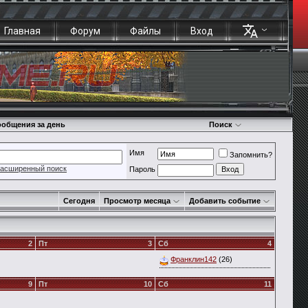
Главная
Форум
Файлы
Вход
общения за день
Поиск
Имя
Запомнить?
асширенный поиск
Пароль
Сегодня
Просмотр месяца
Добавить событие
2
Пт
3
Сб
4
Франклин142
(26)
9
Пт
10
Сб
11