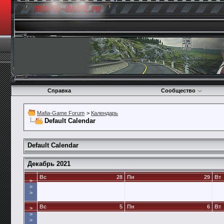
Справка
Сообщество
Mafia-Game Forum
>
Календарь
Default Calendar
Default Calendar
Декабрь 2021
Вс
28
Пн
29
Вт
>
>
>
Вс
5
Пн
6
Вт
>
>
>