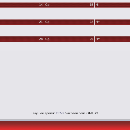
14
Ср
15
Чт
21
Ср
22
Чт
28
Ср
29
Чт
Текущее время:
13:58
. Часовой пояс GMT +3.