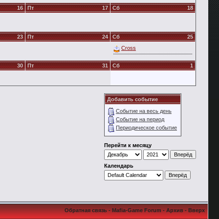
16
Пт
17
Сб
18
23
Пт
24
Сб
25
Cross
30
Пт
31
Сб
1
Добавить событие
Событие на весь день
Событие на период
Периодическое событие
Перейти к месяцу
Календарь
Обратная связь
-
Mafia-Game Forum
-
Архив
-
Вверх